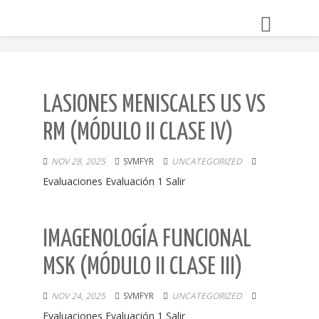
Toggle
navigation
LASIONES MENISCALES US VS
RM (MÓDULO II CLASE IV)
NOV 28, 2025
SVMFYR
UNCATEGORIZED
Evaluaciones Evaluación 1 Salir
IMAGENOLOGÍA FUNCIONAL
MSK (MÓDULO II CLASE III)
NOV 24, 2025
SVMFYR
UNCATEGORIZED
Evaluaciones Evaluación 1 Salir