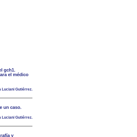
el gch1.
para el médico
 Luciani Gutiérrez.
de un caso.
 Luciani Gutiérrez.
rafía y