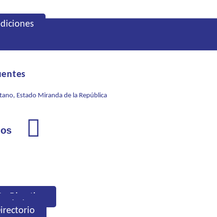
ediciones
uentes
itano, Estado Miranda de la República
nos
ta Directiva
apítulos
irectorio