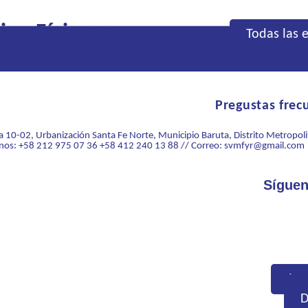
na Física y
Todas las 
Pregustas frec
na 10-02, Urbanización Santa Fe Norte, Municipio Baruta, Distrito Metropol
fonos: +58 212 975 07 36 +58 412 240 13 88 // Correo: svmfyr@gmail.com
Sígue
Jun
C
D