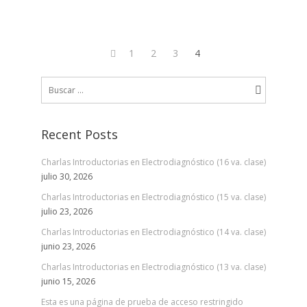
Page
1
Page
2
Page
3
Page
4
Paginación
Previous
de
Buscar:
page
entradas
Recent Posts
Charlas Introductorias en Electrodiagnóstico (16 va. clase)
julio 30, 2026
Charlas Introductorias en Electrodiagnóstico (15 va. clase)
julio 23, 2026
Charlas Introductorias en Electrodiagnóstico (14 va. clase)
junio 23, 2026
Charlas Introductorias en Electrodiagnóstico (13 va. clase)
junio 15, 2026
Esta es una página de prueba de acceso restringido