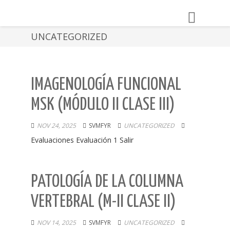
Toggle
navigation
UNCATEGORIZED
IMAGENOLOGÍA FUNCIONAL
MSK (MÓDULO II CLASE III)
NOV 24, 2025
SVMFYR
UNCATEGORIZED
Evaluaciones Evaluación 1 Salir
PATOLOGÍA DE LA COLUMNA
VERTEBRAL (M-II CLASE II)
NOV 14, 2025
SVMFYR
UNCATEGORIZED