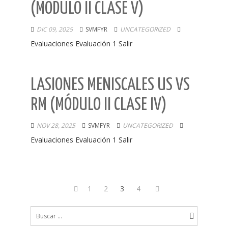
(MÓDULO II CLASE V)
DIC 09, 2025
SVMFYR
UNCATEGORIZED
Evaluaciones Evaluación 1 Salir
LASIONES MENISCALES US VS
RM (MÓDULO II CLASE IV)
NOV 28, 2025
SVMFYR
UNCATEGORIZED
Evaluaciones Evaluación 1 Salir
Page
1
Page
2
Page
3
Page
4
Next
Paginación
page
Previous
de
Buscar:
page